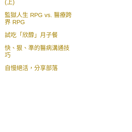
(上)
監獄人生 RPG vs. 醫療跨
界 RPG
試吃「欣醇」月子餐
快、狠、準的醫病溝通技
巧
自慢絕活，分享部落