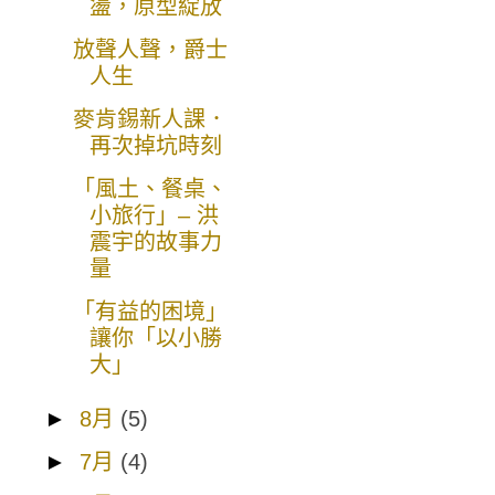
盪，原型綻放
放聲人聲，爵士
人生
麥肯錫新人課．
再次掉坑時刻
「風土、餐桌、
小旅行」– 洪
震宇的故事力
量
「有益的困境」
讓你「以小勝
大」
►
8月
(5)
►
7月
(4)