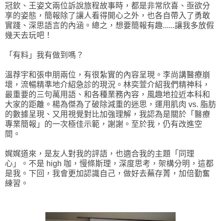
冠欽、王姿文兩位訴說旅程故事時，都是非常欣喜、亟欲分
享的姿態，簡報除了讓人看得開心之外，也各自帶入了勇敢
實踐、深思語言的內涵。總之，想要簡報有趣......讓我多放假
幾天去玩吧！
「有料」我有做到嗎？
溫荐宇和張申朋兩位，有很紮實的內容呈現。李尚講醫療崩
壞，流暢精準地介紹急診的現況。林奕萱介紹我們精神科，
最重要的三句萬用語、和各種業務內容，風趣地拉近本科和
大家的距離。楊為傑為了破除減重的迷思，運用肌肉 vs. 脂肪
的數據呈現、又用視覺對比加強理解，我認為是關於「醫療
專業簡報」的一次極佳示範，謝謝。至於我，仍有改進空
間。
娓娓道來，是友人對我的評語，也適合我的主題「同理
心」。不是 high 咖，慢條斯理，深度思考，架構分明，這都
是我。下回，我會更加認識自己，做好去蕪存菁，加倍勤奮
練習。