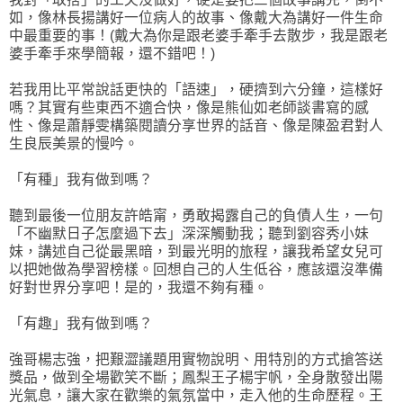
如，像林長揚講好一位病人的故事、像戴大為講好一件生命
中最重要的事！(戴大為你是跟老婆手牽手去散步，我是跟老
婆手牽手來學簡報，還不錯吧！)
若我用比平常說話更快的「語速」，硬擠到六分鐘，這樣好
嗎？其實有些東西不適合快，像是熊仙如老師談書寫的感
性、像是蕭靜雯構築閱讀分享世界的話音、像是陳盈君對人
生良辰美景的慢吟。
「有種」我有做到嗎？
聽到最後一位朋友許皓甯，勇敢揭露自己的負債人生，一句
「不幽默日子怎麼過下去」深深觸動我；聽到劉容秀小妹
妹，講述自己從最黑暗，到最光明的旅程，讓我希望女兒可
以把她做為學習榜樣。回想自己的人生低谷，應該還沒準備
好對世界分享吧！是的，我還不夠有種。
「有趣」我有做到嗎？
強哥楊志強，把艱澀議題用實物說明、用特別的方式搶答送
獎品，做到全場歡笑不斷；鳳梨王子楊宇帆，全身散發出陽
光氣息，讓大家在歡樂的氣氛當中，走入他的生命歷程。王