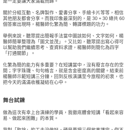
是一定要讓大家滿載而歸。
關於分組互動、名牌製作、愛書分享、手繪卡片等等，相信
其他朋友都會分享。而我印象最深刻的，是 30 + 30 總共 60
個答案出現時，楊醫師化繁為簡、轉譯標題的功力。
舉例來說，聽眾提出簡報手法當中圖該如何、文字如何，楊
醫師簡單整理為「圖文並茂」。又比如，聽眾提出寫心得可
以幫助我們繼續思考、查資料求證，楊醫師則簡化為四字
「打通關節」。
化繁為簡的能力有多重要？在短講當中，沒有廢言存在的空
間；字字珠璣、句句格言，就是含金密度高的關鍵。結束前
楊醫師示範短講三分鐘，回到反核演講至今旅程的初衷，也
把今天的滿滿收穫凝結在心中。
舞台試鍊
做為這次有幸上台演練的學員，我徹底體會短講「看起來容
易、做起來困難」的本質。
我對「取捨」的工夫沒做好，硬是要把三個故事講完，倒不